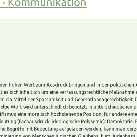
t · Kommunikation
einen hohen Wert zum Ausdruck bringen und in der politischen
elt es sich inhaltlich um eine verfassungsrechtliche Maßnahm
in ein Mittel der Sparsamkeit und Generationengerechtigkeit. 
lbe Wort wird unterschiedlich benutzt, in unterschiedlichen 
ifismus eine moralisch hochstehende Position, für andere eine
eutung (Fachausdruck: ideologische Polysemie): Demokratie, F
ische Begriffe mit Bedeutung aufgeladen werden, kann man der
iminierung von Menschen jüdischen Glaubens, kurz Judenhass.