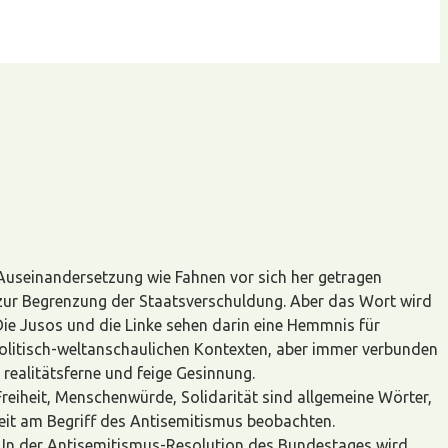
 Auseinandersetzung wie Fahnen vor sich her getragen
e zur Begrenzung der Staatsverschuldung. Aber das Wort wird
Die Jusos und die Linke sehen darin eine Hemmnis für
politisch-weltanschaulichen Kontexten, aber immer verbunden
 realitätsferne und feige Gesinnung.
reiheit, Menschenwürde, Solidarität sind allgemeine Wörter,
zeit am Begriff des Antisemitismus beobachten.
 In der Antisemitismus-Resolution des Bundestages wird