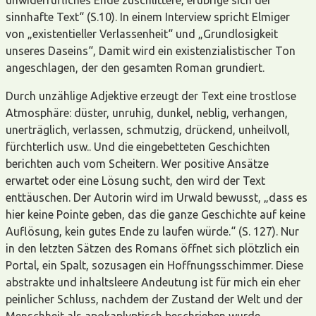
sinnhafte Text“ (S.10). In einem Interview spricht Elmiger
von „existentieller Verlassenheit“ und „Grundlosigkeit
unseres Daseins“, Damit wird ein existenzialistischer Ton
angeschlagen, der den gesamten Roman grundiert.
Durch unzählige Adjektive erzeugt der Text eine trostlose
Atmosphäre: düster, unruhig, dunkel, neblig, verhangen,
unerträglich, verlassen, schmutzig, drückend, unheilvoll,
fürchterlich usw.. Und die eingebetteten Geschichten
berichten auch vom Scheitern. Wer positive Ansätze
erwartet oder eine Lösung sucht, den wird der Text
enttäuschen. Der Autorin wird im Urwald bewusst, „dass es
hier keine Pointe geben, das die ganze Geschichte auf keine
Auflösung, kein gutes Ende zu laufen würde.“ (S. 127). Nur
in den letzten Sätzen des Romans öffnet sich plötzlich ein
Portal, ein Spalt, sozusagen ein Hoffnungsschimmer. Diese
abstrakte und inhaltsleere Andeutung ist für mich ein eher
peinlicher Schluss, nachdem der Zustand der Welt und der
Menschheit als apokaplyptisch beschrieben wurde.