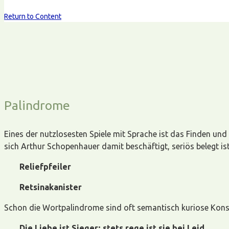
Return to Content
Palindrome
Eines der nutzlosesten Spiele mit Sprache ist das Finden un
sich Arthur Schopenhauer damit beschäftigt, seriös belegt is
Reliefpfeiler
Retsinakanister
Schon die Wortpalindrome sind oft semantisch kuriose Konstr
Die Liebe ist Sieger; stets rege ist sie bei Leid.