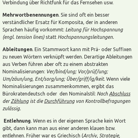
Verbindung über Richtfunk für das Fernsehen usw.
Mehrwortbenennungen
. Sie sind oft ein besser
verständlicher Ersatz für Komposita, der in anderen
Sprachen häufig vorkommt:
Leitung für Hochspannung
(engl. tension lines)
statt
Hochspannungsleitungen.
Ableitungen
. Ein Stammwort kann mit Prä- oder Suffixen
zu neuen Wörtern verknüpft werden. Derartige Ableitungen
aus Verben führen aber oft zu einem abstrakten
Nominalisierungen:
Ver/bind/ung; Vor/pr
üf/ung;
Um/zäun/ung
,
Ent
/sorg/ung;
Über/griff/ig/keit.
Wenn viele
Nominalisierungen zusammenkommen, ergibt das
Bürokratendeutsch oder den Nominalstil:
Nach
Abschluss
der
Zählung
ist die
Durchführung
von Kontrollbefragungen
zulässig.
Entlehnung
. Wenn es in der eigenen Sprache kein Wort
gibt, dann kann man aus einer anderen klauen bzw.
entlehnen. Früher war es Griechisch (
Archiv, Strategie,