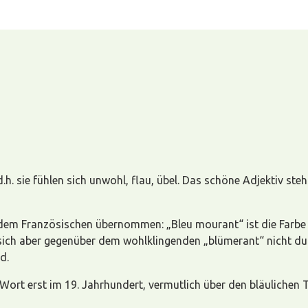
 d.h. sie fühlen sich unwohl, flau, übel. Das schöne Adjektiv s
dem Französischen übernommen: „Bleu mourant“ ist die Farbe „
e sich aber gegenüber dem wohlklingenden „blümerant“ nicht d
d.
ort erst im 19. Jahrhundert, vermutlich über den bläulichen