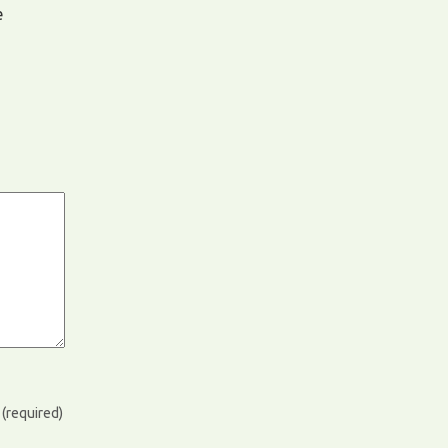
e
)
(required)