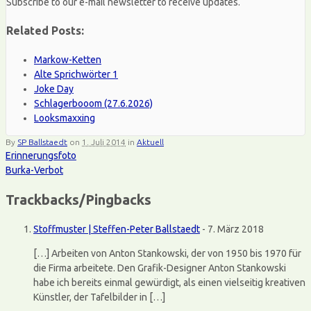
Subscribe to our e-mail newsletter to receive updates.
Related Posts:
Markow-Ketten
Alte Sprichwörter 1
Joke Day
Schlagerbooom (27.6.2026)
Looksmaxxing
By
SP Ballstaedt
on
1. Juli 2014
in
Aktuell
Erinnerungsfoto
Burka-Verbot
Trackbacks/Pingbacks
Stoffmuster | Steffen-Peter Ballstaedt
-
7. März 2018
[…] Arbeiten von Anton Stankowski, der von 1950 bis 1970 für
die Firma arbeitete. Den Grafik-Designer Anton Stankowski
habe ich bereits einmal gewürdigt, als einen vielseitig kreativen
Künstler, der Tafelbilder in […]