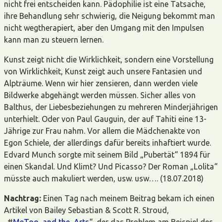
nicht frei entscheiden kann. Pädophilie ist eine Tatsache,
ihre Behandlung sehr schwierig, die Neigung bekommt man
nicht wegtherapiert, aber den Umgang mit den Impulsen
kann man zu steuern lernen.
Kunst zeigt nicht die Wirklichkeit, sondern eine Vorstellung
von Wirklichkeit, Kunst zeigt auch unsere Fantasien und
Alpträume. Wenn wir hier zensieren, dann werden viele
Bildwerke abgehängt werden müssen. Sicher alles von
Balthus, der Liebesbeziehungen zu mehreren Minderjährigen
unterhielt. Oder von Paul Gauguin, der auf Tahiti eine 13-
Jährige zur Frau nahm. Vor allem die Mädchenakte von
Egon Schiele, der allerdings dafür bereits inhaftiert wurde.
Edvard Munch sorgte mit seinem Bild „Pubertät“ 1894 für
einen Skandal. Und Klimt? Und Picasso? Der Roman „Lolita“
müsste auch makuliert werden, usw. usw…. (18.07.2018)
Nachtrag:
Einen Tag nach meinem Beitrag bekam ich einen
Artikel von Bailey Sebastian & Scott R. Stroud,
„#
MeToo_and the_Arts
“, der das Problem am Beispiel des