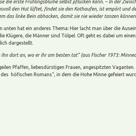
se die erste Frühlingsblume selbst pflücken kann. –
In der Zwisc
voll den Hut lüftet, findet sie den Kothaufen, ist empört und d
em das linke Bein abhacken, damit sie nie wieder tanzen können
n unten hat ein anderes Thema: Hier lacht man über die Ause
ie Klügere, die Männer sind Tölpel. Oft geht es dabei um einen 
ch dargestellt.
e ihn dort an, wo er ihr am besten tat“ (aus Fischer 1973: Minned
geilen Pfaffen, liebesdürstigen Frauen, angespitzten Vaganten.
ei des höfischen Romans“, in dem die Hohe Minne gefeiert wurd