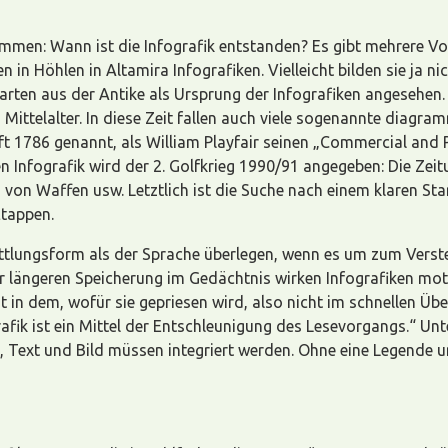
sammen: Wann ist die Infografik entstanden? Es gibt mehrere V
 in Höhlen in Altamira Infografiken. Vielleicht bilden sie ja n
rten aus der Antike als Ursprung der Infografiken angesehen
n Mittelalter. In diese Zeit fallen auch viele sogenannte diag
ft 1786 genannt, als William Playfair seinen „Commercial and 
hen Infografik wird der 2. Golfkrieg 1990/91 angegeben: Die Z
on Waffen usw. Letztlich ist die Suche nach einem klaren Star
Etappen.
mittlungsform als der Sprache überlegen, wenn es um zum Ve
 längeren Speicherung im Gedächtnis wirken Infografiken moti
t in dem, wofür sie gepriesen wird, also nicht im schnellen Übe
fik ist ein Mittel der Entschleunigung des Lesevorgangs.“ Unte
, Text und Bild müssen integriert werden. Ohne eine Legende 