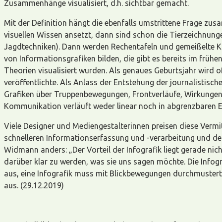
Zusammenhänge visualisiert, d.h. sichtbar gemacht.
Mit der Definition hängt die ebenfalls umstrittene Frage zu
visuellen Wissen ansetzt, dann sind schon die Tierzeichnungen
Jagdtechniken). Dann werden Rechentafeln und gemeißelte Ka
von Informationsgrafiken bilden, die gibt es bereits im frühe
Theorien visualisiert wurden. Als genaues Geburtsjahr wird o
veröffentlichte. Als Anlass der Entstehung der journalistisc
Grafiken über Truppenbewegungen, Frontverläufe, Wirkungen v
Kommunikation verläuft weder linear noch in abgrenzbaren 
Viele Designer und Mediengestalterinnen preisen diese Ver
schnelleren Informationserfassung und -verarbeitung und der
Widmann anders: „Der Vorteil der Infografik liegt gerade nich
darüber klar zu werden, was sie uns sagen möchte. Die Infogra
aus, eine Infografik muss mit Blickbewegungen durchmustert
aus. (29.12.2019)