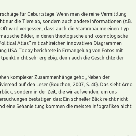
orschläge für Geburtstage. Wenn man die reine Vermittlung
icht nur die Tiere ab, sondern auch andere Informationen (z.B.
. Oft wird vergessen, dass auch die Stammbäume einen Typ
rammatische Bilder, in denen theologische und kosmologische
Political Atlas“ mit zahlreichen innovativen Diagrammen
eitung USA Today berichtete in Ermangelung von Fotos mit
tpunkt nicht sehr ergiebig, denn auch die Geschichte der
rstehen komplexer Zusammenhänge geht: „Neben der
vierend auf den Leser (Bouchon, 2007, S. 40). Das sieht Arno
rblick, sondern in der Zeit, die wir aufwenden, um uns
rsuchungen bestätigen das: Ein schneller Blick reicht nicht
und eine Sehanleitung kommen die meisten Infografiken nicht