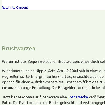
Return to Content
Brustwarzen
Warum ist das Zeigen weiblicher Brustwarzen, eines doch seh
Wir erinnern uns an Nipple-Gate: Am 1.2.2004 sah in einer d
wegreißen sollte. Er ergriff zu herzhaft zu, erwischte auch d
optisch für einen Auftritt vorbereitet. Trotzdem führt das 
die unanständige Enthüllung. Die Bußgelder für unsittliche I
Jetzt hat Madonna auf Instagram eine
Fotostrecke
veröffentl
Putto. Die Plattform hat die Bilder gelöscht und erst freig