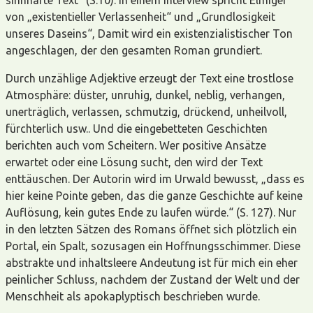
sinnhafte Text“ (S.10). In einem Interview spricht Elmiger
von „existentieller Verlassenheit“ und „Grundlosigkeit
unseres Daseins“, Damit wird ein existenzialistischer Ton
angeschlagen, der den gesamten Roman grundiert.
Durch unzählige Adjektive erzeugt der Text eine trostlose
Atmosphäre: düster, unruhig, dunkel, neblig, verhangen,
unerträglich, verlassen, schmutzig, drückend, unheilvoll,
fürchterlich usw.. Und die eingebetteten Geschichten
berichten auch vom Scheitern. Wer positive Ansätze
erwartet oder eine Lösung sucht, den wird der Text
enttäuschen. Der Autorin wird im Urwald bewusst, „dass es
hier keine Pointe geben, das die ganze Geschichte auf keine
Auflösung, kein gutes Ende zu laufen würde.“ (S. 127). Nur
in den letzten Sätzen des Romans öffnet sich plötzlich ein
Portal, ein Spalt, sozusagen ein Hoffnungsschimmer. Diese
abstrakte und inhaltsleere Andeutung ist für mich ein eher
peinlicher Schluss, nachdem der Zustand der Welt und der
Menschheit als apokaplyptisch beschrieben wurde.