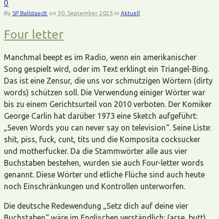
0
By
SP Ballstaedt
on
30. September 2025
in
Aktuell
Four letter
Manchmal beept es im Radio, wenn ein amerikanischer
Song gespielt wird, oder im Text erklingt ein Triangel-Bing.
Das ist eine Zensur, die uns vor schmutzigen Wörtern (dirty
words) schützen soll. Die Verwendung einiger Wörter war
bis zu einem Gerichtsurteil von 2010 verboten. Der Komiker
George Carlin hat darüber 1973 eine Sketch aufgeführt:
„Seven Words you can never say on television“. Seine Liste:
shit, piss, fuck, cunt, tits und die Komposita cocksucker
und motherfucker. Da die Stammwörter alle aus vier
Buchstaben bestehen, wurden sie auch Four-letter words
genannt. Diese Wörter und etliche Flüche sind auch heute
noch Einschränkungen und Kontrollen unterworfen.
Die deutsche Redewendung „Setz dich auf deine vier
Buchstaben“ wäre im Englischen verständlich: (arse, butt),