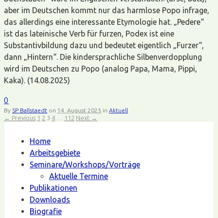
aber im Deutschen kommt nur das harmlose Popo infrage,
das allerdings eine interessante Etymologie hat. „Pedere“
ist das lateinische Verb für furzen, Podex ist eine
Substantivbildung dazu und bedeutet eigentlich „Furzer“,
dann „Hintern“. Die kindersprachliche Silbenverdopplung
wird im Deutschen zu Popo (analog Papa, Mama, Pippi,
Kaka). (14.08.2025)
0
By
SP Ballstaedt
on
14. August 2025
in
Aktuell
← Previous
1
2
3
4
…
112
Next →
Home
Arbeitsgebiete
Seminare/Workshops/Vorträge
Aktuelle Termine
Publikationen
Downloads
Biografie