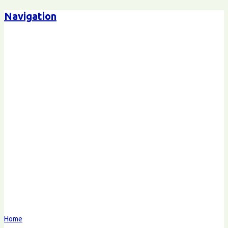
Navigation
Steffen-Peter Ballstaedt
Kommunikation
Home