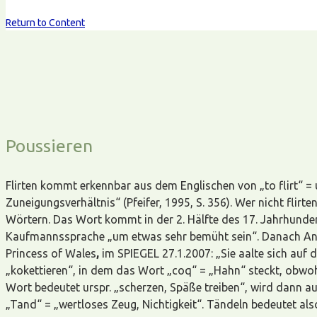
Return to Content
Poussieren
Flirten kommt erkennbar aus dem Englischen von „to flirt“ = ur
Zuneigungsverhältnis“ (Pfeifer, 1995, S. 356). Wer nicht flir
Wörtern. Das Wort kommt in der 2. Hälfte des 17. Jahrhunde
Kaufmannssprache „um etwas sehr bemüht sein“. Danach Anfan
Princess of Wales
,
im SPIEGEL 27.1.2007: „Sie aalte sich auf 
„kokettieren“, in dem das Wort „coq“ = „Hahn“ steckt, obwoh
Wort bedeutet urspr. „scherzen, Späße treiben“, wird dann au
„Tand“ = „wertloses Zeug, Nichtigkeit“. Tändeln bedeutet also