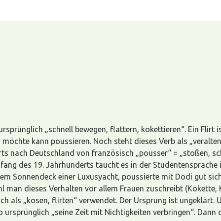
sprünglich „schnell bewegen, flattern, kokettieren“. Ein Flirt is
ten möchte kann poussieren. Noch steht dieses Verb als „veralt
rts nach Deutschland von französisch „pousser“ = „stoßen, sc
g des 19. Jahrhunderts taucht es in der Studentensprache in 
dem Sonnendeck einer Luxusyacht, poussierte mit Dodi gut sicht
l man dieses Verhalten vor allem Frauen zuschreibt (Kokette, 
ch als „kosen, flirten“ verwendet. Der Ursprung ist ungeklärt.
 ursprünglich „seine Zeit mit Nichtigkeiten verbringen“. Dann 