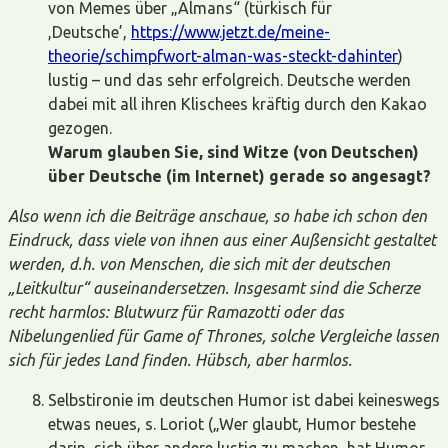
von Memes über „Almans“ (türkisch für
,Deutsche’,
https://www.jetzt.de/meine-
theorie/schimpfwort-alman-was-steckt-dahinter
)
lustig – und das sehr erfolgreich. Deutsche werden
dabei mit all ihren Klischees kräftig durch den Kakao
gezogen.
Warum glauben Sie, sind Witze (von Deutschen)
über Deutsche (im Internet) gerade so angesagt?
Also wenn ich die Beiträge anschaue, so habe ich schon den
Eindruck, dass viele von ihnen aus einer Außensicht gestaltet
werden, d.h. von Menschen, die sich mit der deutschen
„Leitkultur“ auseinandersetzen. Insgesamt sind die Scherze
recht harmlos: Blutwurz für Ramazotti oder das
Nibelungenlied für Game of Thrones, solche Vergleiche lassen
sich für jedes Land finden. Hübsch, aber harmlos.
Selbstironie im deutschen Humor ist dabei keineswegs
etwas neues, s. Loriot („Wer glaubt, Humor bestehe
darin, sich über andere lustig zu machen, hat Humor