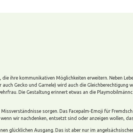
 die ihre kommunikativen Möglichkeiten erweitern. Neben Leben
ber auch Gecko und Garnele) wird auch die Gleichberechtigung 
hrfrau. Die Gestaltung erinnert etwas an die Playmobilmännc
 Missverständnisse sorgen. Das Facepalm-Emoji für Fremdschäm
uch, wenn wir nachdenken, entsetzt sind oder anzeigen wollen, 
inen glücklichen Ausgang. Das ist aber nur im angelsächsisch