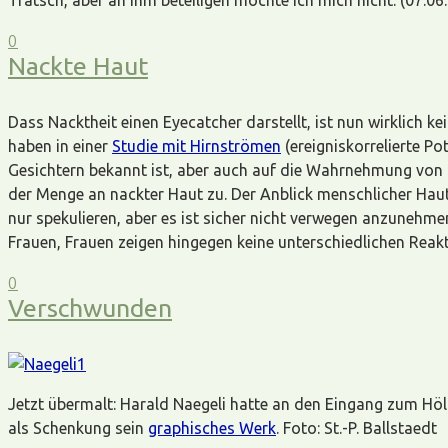
Tratsch, aber an ihm beteiligen möchte ich mich nicht. (07.06
0
Nackte Haut
Dass Nacktheit einen Eyecatcher darstellt, ist nun wirklich 
haben in einer
Studie mit Hirnströmen
(ereigniskorrelierte Po
Gesichtern bekannt ist, aber auch auf die Wahrnehmung von K
der Menge an nackter Haut zu. Der Anblick menschlicher Haut
nur spekulieren, aber es ist sicher nicht verwegen anzunehm
Frauen, Frauen zeigen hingegen keine unterschiedlichen Reak
0
Verschwunden
Jetzt übermalt: Harald Naegeli hatte an den Eingang zum Höl
als Schenkung sein
graphisches Werk
. Foto: St.-P. Ballstaedt