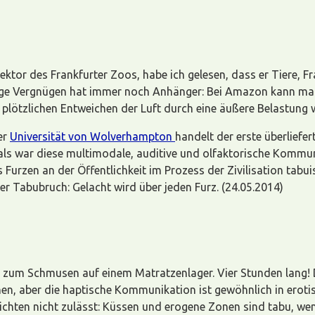
tor des Frankfurter Zoos, habe ich gelesen, dass er Tiere, Fr
tige Vergnügen hat immer noch Anhänger: Bei Amazon kann man
plötzlichen Entweichen der Luft durch eine äußere Belastung w
er
Universität von Wolverhampton
handelt der erste überliefer
s war diese multimodale, auditive und olfaktorische Kommunik
as Furzen an der Öffentlichkeit im Prozess der Zivilisation tabu
ner Tabubruch: Gelacht wird über jeden Furz. (24.05.2014)
in zum Schmusen auf einem Matratzenlager. Vier Stunden lang!
 aber die haptische Kommunikation ist gewöhnlich in erotisch
sichten nicht zulässt: Küssen und erogene Zonen sind tabu, wem