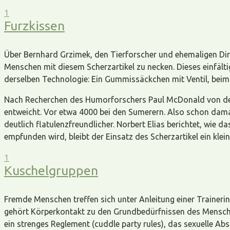
1
Furzkissen
Über Bernhard Grzimek, den Tierforscher und ehemaligen Direk
Menschen mit diesem Scherzartikel zu necken. Dieses einfäl
derselben Technologie: Ein Gummissäckchen mit Ventil, beim 
Nach Recherchen des Humorforschers Paul McDonald von d
entweicht. Vor etwa 4000 bei den Sumerern. Also schon damal
deutlich flatulenzfreundlicher. Norbert Elias berichtet, wie d
empfunden wird, bleibt der Einsatz des Scherzartikel ein klei
1
Kuschelgruppen
Fremde Menschen treffen sich unter Anleitung einer Trainer
gehört Körperkontakt zu den Grundbedürfnissen des Menschen,
ein strenges Reglement (cuddle party rules), das sexuelle Ab