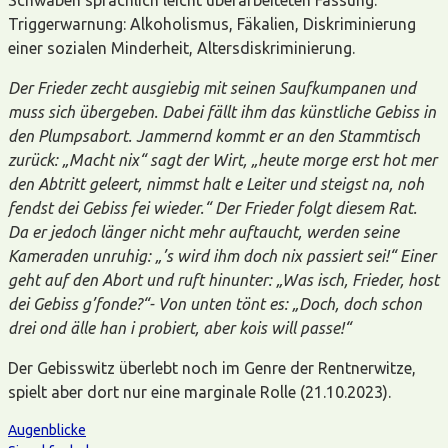
Triggerwarnung: Alkoholismus, Fäkalien, Diskriminierung
einer sozialen Minderheit, Altersdiskriminierung.
Der Frieder zecht ausgiebig mit seinen Saufkumpanen und
muss sich übergeben. Dabei fällt ihm das künstliche Gebiss in
den Plumpsabort. Jammernd kommt er an den Stammtisch
zurück: „Macht nix“ sagt der Wirt, „heute morge erst hot mer
den Abtritt geleert, nimmst halt e Leiter und steigst na, noh
fendst dei Gebiss fei wieder.“ Der Frieder folgt diesem Rat.
Da er jedoch länger nicht mehr auftaucht, werden seine
Kameraden unruhig: „’s wird ihm doch nix passiert sei!“ Einer
geht auf den Abort und ruft hinunter: „Was isch, Frieder, host
dei Gebiss g’fonde?“- Von unten tönt es: „Doch, doch schon
drei ond älle han i probiert, aber kois will passe!“
Der Gebisswitz überlebt noch im Genre der Rentnerwitze,
spielt aber dort nur eine marginale Rolle (21.10.2023).
Augenblicke